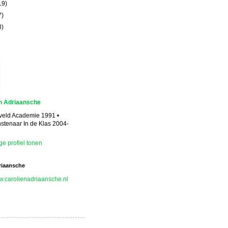
19)
7)
3)
n Adriaansche
etveld Academie 1991 •
stenaar In de Klas 2004-
ge profiel tonen
riaansche
ww.carolienadriaansche.nl