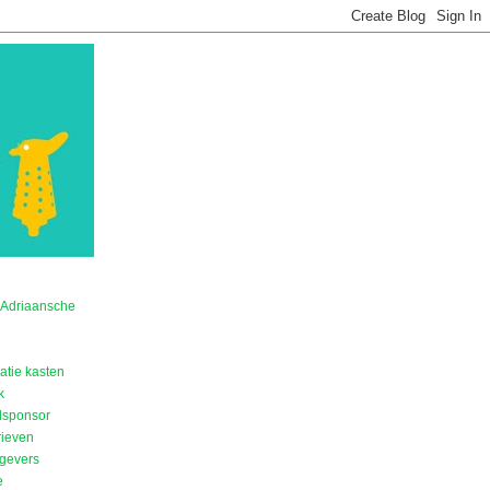
 Adriaansche
ratie kasten
k
lsponsor
rieven
gevers
e