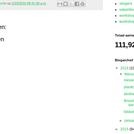
slingers
nsche
op
2/23/2016 08:31:00 a.m.
vakanti
workshop
workshop
en:
Totaal aant
en
111,9
Blogarchief
▼
2016
(1
▼
febru
nieuwe
plast
abstra
BroodB
dan
biblio
►
janua
►
2015
(9