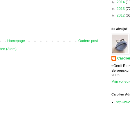
►
2014
(1
►
2013
(7
►
2012
(6
de afvaljuf
Homepage
Oudere post
ten (Atom)
Carolie
• Gerrit Ri
Beroepskun
2005
Mijn volledi
Carolien Ad
http://w