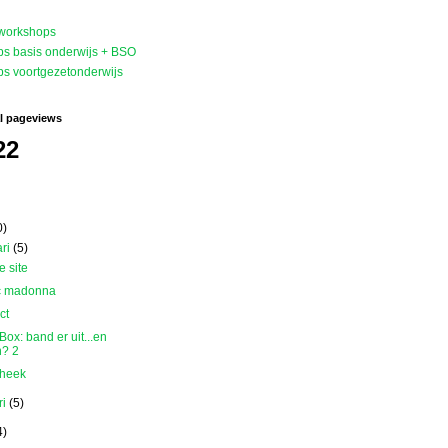
eworkshops
s basis onderwijs + BSO
s voortgezetonderwijs
al pageviews
22
0)
ari
(5)
 site
ic madonna
ct
ox: band er uit...en
? 2
theek
ri
(5)
4)