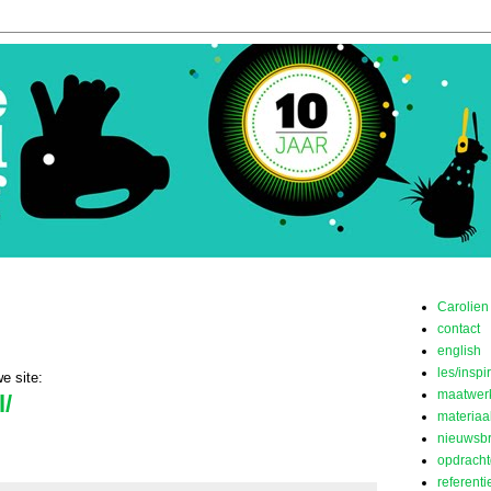
Carolien
contact
english
les/inspi
e site:
maatwer
l/
materiaa
nieuwsb
opdracht
referenti